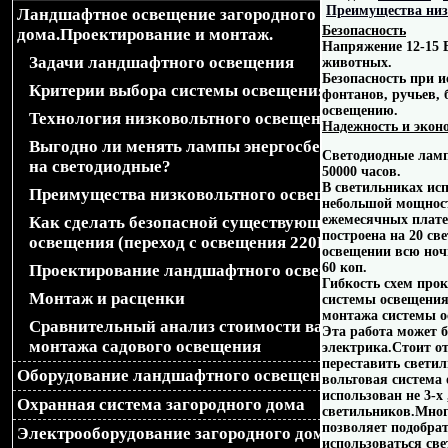
Преимущества низ
Ландшафтное освещение загородного
браузера), передаваемой б
Безопасность
дома.Проектирование и монтаж.
Напряжение 12-15 
Задачи ландшафтного освещения
животных.
перенаправление на диза
Безопасность при 
Критерии выбора системы освещения
фонтанов, ручьев, 
$mobileDesignName $phones_
освещению.
Технология низковольтного освещения
Надежность и экон
Выгодно ли менять лампы энергосберегающие
'Opera M', 'Symbian', 'iPho
Светодиодные ламп
на светодиодные?
50000 часов
.
В светильниках ис
Преимущества низковольтного освещения
'WP7', 'WP8', 'Fennec/', 'we
небольшой мощности
ежемесячных плате
Как сделать безопасной существующую систему
построена на 20 с
освещения (переход с освещения 220В на 12В)?
'HTC_', ); if($_SERVER
освещении всю ноч
60 коп.
Проектирование ландшафтного освещения
Гибкость схем про
{ foreach($phones_ua as $u
Монтаж и расценки
системы освещения
монтажа системы о
Сравнительный анализ стоимости вариантов
Эта работа может 
if(strpos($_SERVER['HTT
монтажа садового освещения
электрика.Стоит от
переставить светил
Оборудование ландшафтного освещения
false){ $loc = $_SERVER[
вольтовая система 
использован не 3-х
Охранная система загородного дома
светильников.Мног
if(strpos($_SERVER['REQUE
позволяет подобра
Электрооборудование загородного дома
использоваться св