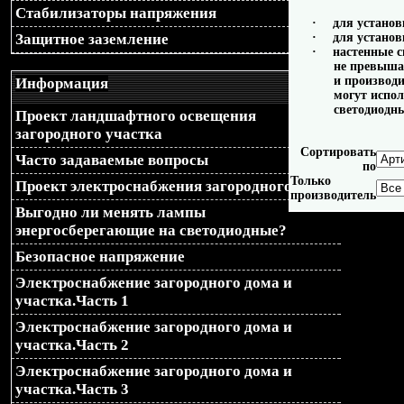
Стабилизаторы напряжения
$newLoc = "$loc&design=$
·
для установ
·
для установ
Защитное заземление
·
настенные с
$newLoc = "$loc?design=$
не превышае
и производ
Информация
могут испол
header("Location: $newLoc")
светодиодн
Проект ландшафтного освещения
загородного участка
Сортировать
Часто задаваемые вопросы
по
Только
Проект электроснабжения загородного дома
производитель
Выгодно ли менять лампы
энергосберегающие на светодиодные?
Безопасное напряжение
Электроснабжение загородного дома и
участка.Часть 1
Электроснабжение загородного дома и
участка.Часть 2
Электроснабжение загородного дома и
участка.Часть 3