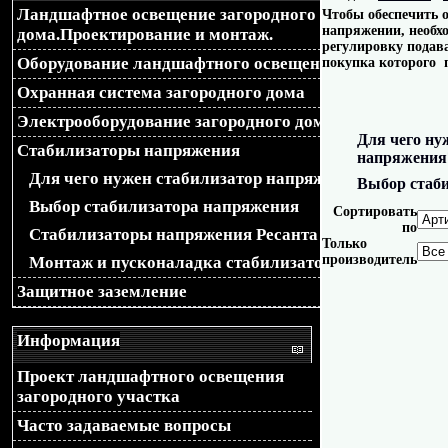
Ландшафтное освещение загородного
Чтобы обеспечить 
браузера), передаваемой б
напряжении, необх
дома.Проектирование и монтаж.
регулировку подав
Оборудование ландшафтного освещения
покупка которого
перенаправление на диза
Охранная система загородного дома
$mobileDesignName $phones_
Электрооборудование загородного дома
Для чего ну
Стабилизаторы напряжения
'Opera M', 'Symbian', 'iPho
напряжения
Для чего нужен стабилизатор напряжения?
Выбор стаб
'WP7', 'WP8', 'Fennec/', 'we
Выбор стабилизатора напряжения
Сортировать
по
Cтабилизаторы напряжения Ресанта
'HTC_', ); if($_SERVER
Только
производитель
Монтаж и пусконаладка стабилизаторов
{ foreach($phones_ua as $u
Защитное заземление
if(strpos($_SERVER['HTT
Информация
Проект ландшафтного освещения
false){ $loc = $_SERVER[
загородного участка
if(strpos($_SERVER['REQUE
Часто задаваемые вопросы