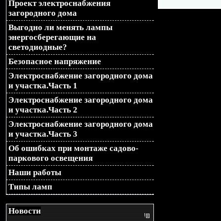
Проект электроснабжения
$newLoc = "$loc&design=$
загородного дома
Выгодно ли менять лампы
$newLoc = "$loc?design=$
энергосберегающие на
светодиодные?
header("Location: $newLoc")
Безопасное напряжение
Электроснабжение загородного дома
и участка.Часть 1
Электроснабжение загородного дома
и участка.Часть 2
Электроснабжение загородного дома
и участка.Часть 3
Об ошибках при монтаже садово-
паркового освещения
Наши работы
Типы ламп
Новости