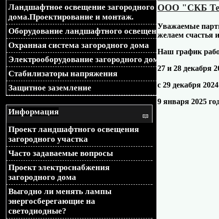
ООО "СКБ Тел
Ландшафтное освещение загородного
браузера), передаваемой б
дома.Проектирование и монтаж.
Уважаемые партн
Оборудование ландшафтного освещения
перенаправление на диза
желаем счастья и
Охранная система загородного дома
Наш график раб
$mobileDesignName $phones_
Электрооборудование загородного дома
27 и 28 декабря 2
Стабилизаторы напряжения
'Opera M', 'Symbian', 'iPho
с 29 декабря 2024
Защитное заземление
'WP7', 'WP8', 'Fennec/', 'we
9 января 2025 го
Информация
'HTC_', ); if($_SERVER
Проект ландшафтного освещения
загородного участка
{ foreach($phones_ua as $u
Часто задаваемые вопросы
if(strpos($_SERVER['HTT
Проект электроснабжения
загородного дома
false){ $loc = $_SERVER[
Выгодно ли менять лампы
энергосберегающие на
if(strpos($_SERVER['REQUE
светодиодные?