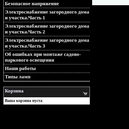
Безопасное напряжение
$newLoc = "$loc&design=$
Электроснабжение загородного дома
и участка.Часть 1
$newLoc = "$loc?design=$
Электроснабжение загородного дома
и участка.Часть 2
header("Location: $newLoc")
Электроснабжение загородного дома
и участка.Часть 3
Об ошибках при монтаже садово-
паркового освещения
Наши работы
Типы ламп
Корзина
Ваша корзина пуста